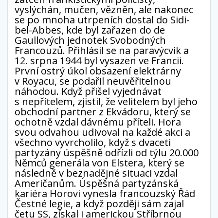
vyslýchán, mučen, vězněn, ale nakonec
se po mnoha utrpeních dostal do Sidi-
bel-Abbes, kde byl zařazen do de
Gaullových jednotek Svobodných
Francouzů. Přihlásil se na paravýcvik a
12. srpna 1944 byl vysazen ve Francii.
První ostrý úkol obsazení elektrárny
v Royacu, se podařil neuvěřitelnou
náhodou. Když přišel vyjednávat
s nepřítelem, zjistil, že velitelem byl jeho
obchodní partner z Ekvádoru, který se
ochotně vzdal dávnému příteli. Hora
svou odvahou udivoval na každé akci a
všechno vyvrcholilo, když s dvaceti
partyzány úspěšně odřízli od týlu 20.000
Němců generála von Elstera, který se
následně v beznadějné situaci vzdal
Američanům. Úspěšná partyzánská
kariéra Horovi vynesla francouzský Řád
Čestné legie, a když později sám zajal
četu SS, získal i americkou Stříbrnou