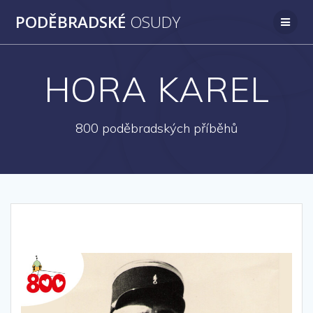
Přeskočit
PODĚBRADSKÉ
OSUDY
na
obsah
HORA KAREL
800 poděbradských příběhů