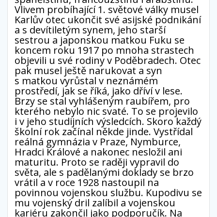
Vlivem probíhající 1. světové války musel
Karlův otec ukončit své asijské podnikání
a s devítiletým synem, jeho starší
sestrou a japonskou matkou Fuku se
koncem roku 1917 po mnoha strastech
objevili u své rodiny v Poděbradech. Otec
pak musel ještě narukovat a syn
s matkou vyrůstal v neznámém
prostředí, jak se říká, jako dříví v lese.
Brzy se stal vyhlášeným raubířem, pro
kterého nebylo nic svaté. To se projevilo
i v jeho studijních výsledcích. Skoro každý
školní rok začínal někde jinde. Vystřídal
reálná gymnázia v Praze, Nymburce,
Hradci Králové a nakonec nesložil ani
maturitu. Proto se raději vypravil do
světa, ale s padělanými doklady se brzo
vrátil a v roce 1928 nastoupil na
povinnou vojenskou službu. Kupodivu se
mu vojenský dril zalíbil a vojenskou
kariéru zakončil jako podporučík. Na