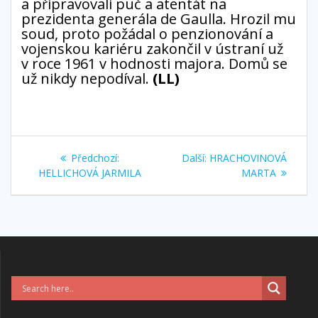
a připravovali puč a atentát na
prezidenta generála de Gaulla. Hrozil mu
soud, proto požádal o penzionování a
vojenskou kariéru zakončil v ústraní už
v roce 1961 v hodnosti majora. Domů se
už nikdy nepodíval.
(LL)
Navigace
Předchozí
Další
Předchozí:
Další:
HRACHOVINOVÁ
pro
příspěvek:
příspěvek:
HELLICHOVÁ JARMILA
MARTA
příspěvek