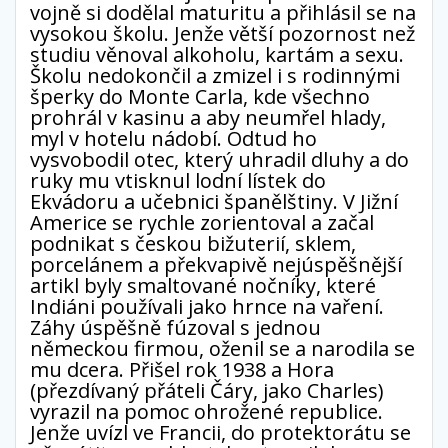
vojně si dodělal maturitu a přihlásil se na
vysokou školu. Jenže větší pozornost než
studiu věnoval alkoholu, kartám a sexu.
Školu nedokončil a zmizel i s rodinnými
šperky do Monte Carla, kde všechno
prohrál v kasinu a aby neumřel hlady,
myl v hotelu nádobí. Odtud ho
vysvobodil otec, který uhradil dluhy a do
ruky mu vtisknul lodní lístek do
Ekvádoru a učebnici španělštiny. V Jižní
Americe se rychle zorientoval a začal
podnikat s českou bižuterií, sklem,
porcelánem a překvapivě nejúspěšnější
artikl byly smaltované nočníky, které
Indiáni používali jako hrnce na vaření.
Záhy úspěšně fúzoval s jednou
německou firmou, oženil se a narodila se
mu dcera. Přišel rok 1938 a Hora
(přezdívaný přáteli Čáry, jako Charles)
vyrazil na pomoc ohrožené republice.
Jenže uvízl ve Francii, do protektorátu se