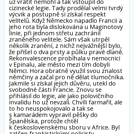
už vrátit nemohl a tak vstoupil do
cizinecké legie. Tady prodělal velmi tvrdý
výcvik a postupně si získal respekt
velitelů. Když Německo napadlo Francii a
jeho rota byla dislokována u Maginotovy
linie, při jednom střetu zachránil
zraněného velitele. Sám však utrpěl
několik zranění, z nichž nejvážnější bylo,
že přišel o dva prsty a půlku pravé dlaně.
Rekonvalescence probíhala v nemocnici
v Epinalu, ale město mezi tím dobyli
Němci. Hora obratně využil svou znalost
němčiny a začal pro ně dělat tlumočníka.
Jakmile si získal jejich důvěru, utekl do
svobodné části Francie. Znovu se
přihlásil do legie, ale jako polovičního
invalidu ho už nevzali. Chvíli farmařil, ale
to ho neuspokojovalo a tak se
s kamarádem vypravil pěšky do
Španělska, protože chtěl
k československému sboru v Africe. Byl
zatčen frankistickými policisty,