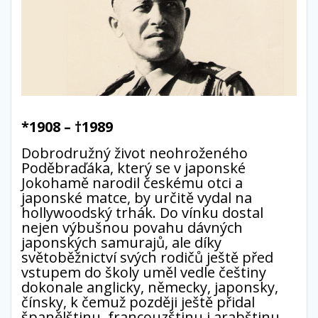
*1908 – †1989
Dobrodružný život neohroženého
Poděbraďáka, který se v japonské
Jokohamě narodil českému otci a
japonské matce, by určitě vydal na
hollywoodský trhák. Do vínku dostal
nejen výbušnou povahu dávných
japonských samurajů, ale díky
světoběžnictví svých rodičů ještě před
vstupem do školy uměl vedle češtiny
dokonale anglicky, německy, japonsky,
čínsky, k čemuž později ještě přidal
španělštinu, francouzštinu i arabštinu.