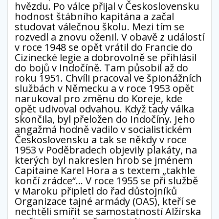
hvězdu. Po válce přijal v Československu
hodnost štábního kapitána a začal
studovat válečnou školu. Mezi tím se
rozvedl a znovu oženil. V obavě z událostí
v roce 1948 se opět vrátil do Francie do
Cizinecké legie a dobrovolně se přihlásil
do bojů v Indočíně. Tam působil až do
roku 1951. Chvíli pracoval ve špionážních
službách v Německu a v roce 1953 opět
narukoval pro změnu do Koreje, kde
opět udivoval odvahou. Když tady válka
skončila, byl přeložen do Indočíny. Jeho
angažmá hodně vadilo v socialistickém
Československu a tak se někdy v roce
1953 v Poděbradech objevily plakáty, na
kterých byl nakreslen hrob se jménem
Capitaine Karel Hora a s textem „takhle
končí zrádce“… V roce 1955 se při službě
v Maroku připletl do řad důstojníků
Organizace tajné armády (OAS), kteří se
nechtěli smířit se samostatností Alžírska