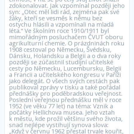
zdokonalovat. Jak vzpomínal později jeho
syn: „Otec měl lidi rád, zejména pak své
žáky, kteří se vesměs k němu bez
ostychu hlásili a vzpomínali na mladá
léta.“ Ve školním roce 1910/1911 byl
mimořádným posluchačem ČVUT oboru
agrikulturní chemie. O prázdninách roku
1908 cestoval po Německu, Švédsku,
Dánsku, Holandsku a Belgii a o dva roky
později se zúčastnil studijní učitelské
cesty po Německu, Lucembursku, Belgii
a Francii a učitelského kongresu v Paříži
jako delegát. O všech svých cestách pak
publikoval zprávy v tisku a také pořádal
přednášky pro poděbradskou veřejnost.
Poslední veřejnou přednášku měl v roce
1952 (ve věku 77 let) na téma: Vznik a
počátky Hellichova musea. Jeho vztah
k městu, kde prožil většinu svého života,
snad nejlépe vystihují synova slova:
„Když v červnu 1962 přestal trvale kouřit,