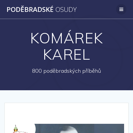
Přeskočit
PODĚBRADSKÉ
OSUDY
na
obsah
KOMÁREK
KAREL
800 poděbradských příběhů