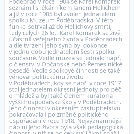
Poděbrad v roce 1904 se Karel Komárek
seznámil s lékárníkem Janem Hellichem
a již v roce 1905 byl zvolen jednatelem
spolku Muzeum Poděbradska. V této
funkci setrval až do Hellichovy smrti,
tedy celých 26 let. Karel Komárek se živě
účastnil veřejného života v Poděbradech
a dle tvrzení jeho syna byl dokonce
v jednu dobu jednatelem šesti spolků
současně. Vedle muzea se jednalo např.
o členství v Občanské nebo Řemeslnické
besedě. Vedle spolkové činnosti se také
věnoval politickému životu
v Poděbradech, kdy se např. v roce 1917
stal jednatelem okresní jednoty pro péči
o mládež a byl také členem kuratoria
vyšší hospodářské školy v Poděbradech.
Jeho činnosti v okresním zastupitelstvu
pokračovala i po změně politického
uspořádání v roce 1918. Nejvýznamnější
náplní jeho života byla však pedagogická
činnost, v níž se po celý svůj život snažil