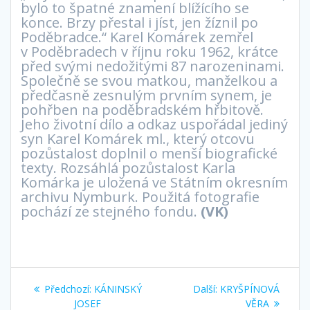
bylo to špatné znamení blížícího se
konce. Brzy přestal i jíst, jen žíznil po
Poděbradce.“ Karel Komárek zemřel
v Poděbradech v říjnu roku 1962, krátce
před svými nedožitými 87 narozeninami.
Společně se svou matkou, manželkou a
předčasně zesnulým prvním synem, je
pohřben na poděbradském hřbitově.
Jeho životní dílo a odkaz uspořádal jediný
syn Karel Komárek ml., který otcovu
pozůstalost doplnil o menší biografické
texty. Rozsáhlá pozůstalost Karla
Komárka je uložená ve Státním okresním
archivu Nymburk. Použitá fotografie
pochází ze stejného fondu.
(VK)
Navigace
Předchozí
Další
Předchozí:
KÁNINSKÝ
Další:
KRYŠPÍNOVÁ
příspěvek:
příspěvek:
JOSEF
VĚRA