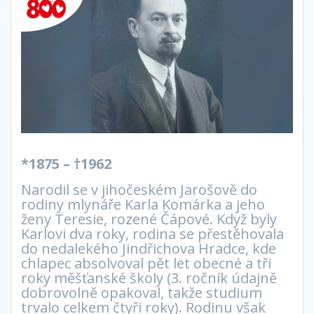
*1875 – †1962
Narodil se v jihočeském Jarošově do
rodiny mlynáře Karla Komárka a jeho
ženy Teresie, rozené Čápové. Když byly
Karlovi dva roky, rodina se přestěhovala
do nedalekého Jindřichova Hradce, kde
chlapec absolvoval pět let obecné a tři
roky měšťanské školy (3. ročník údajně
dobrovolně opakoval, takže studium
trvalo celkem čtyři roky). Rodinu však