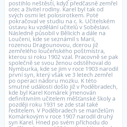
postihlo neštěstí, když předčasně zemřel
otec a živitel rodiny. Karel byl tak od
svých osmi let polosirotkem. Poté
pokračoval ve studiu na c. k. Učitelském
ústavu ku vzdělání učitelů v Soběslavi.
Následně působil v Bělicích a dále na
Loučeni, kde se seznámil s Marií,
rozenou Dragounovou, dcerou již
zemřelého loučeňského poštmistra,
kterou si roku 1902 vzal. Pracovně se pak
společně se svou ženou odstěhoval do
Nymburka, kde se jim v roce 1903 narodil
první syn, který však ve 3 letech zemřel
po operaci nádoru mozku. K této
smutné události došlo již v Poděbradech,
kde byl Karel Komárek jmenován
definitivním učitelem měšťanské školy a
později roku 1931 se zde stal také
ředitelem. V Poděbradech se manželům
Komárkovým v roce 1907 narodil druhý
syn Karel. Hned po svém příchodu do