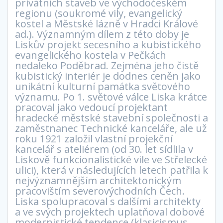
privátních staveb ve východočeském
regionu (soukromé vily, evangelický
kostel a Městské lázně v Hradci Králové
ad.). Významným dílem z této doby je
Liskův projekt secesního a kubistického
evangelického kostela v Pečkách
nedaleko Poděbrad. Zejména jeho čistě
kubistický interiér je dodnes ceněn jako
unikátní kulturní památka světového
významu. Po 1. světové válce Liska krátce
pracoval jako vedoucí projektant
hradecké městské stavební společnosti a
zaměstnanec Technické kanceláře, ale už
roku 1921 založil vlastní projekční
kancelář s ateliérem (od 30. let sídlila v
Liskově funkcionalistické vile ve Střelecké
ulici), která v následujících letech patřila k
nejvýznamnějším architektonickým
pracovištím severovýchodních Čech.
Liska spolupracoval s dalšími architekty
a ve svých projektech uplatňoval dobové
modernistické tendence (klasicismus,