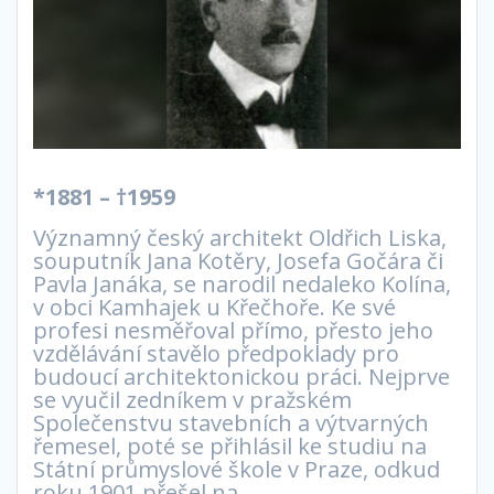
*1881 – †1959
Významný český architekt Oldřich Liska,
souputník Jana Kotěry, Josefa Gočára či
Pavla Janáka, se narodil nedaleko Kolína,
v obci Kamhajek u Křečhoře. Ke své
profesi nesměřoval přímo, přesto jeho
vzdělávání stavělo předpoklady pro
budoucí architektonickou práci. Nejprve
se vyučil zedníkem v pražském
Společenstvu stavebních a výtvarných
řemesel, poté se přihlásil ke studiu na
Státní průmyslové škole v Praze, odkud
roku 1901 přešel na