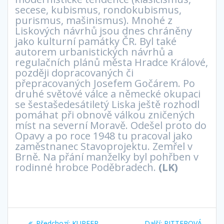
secese, kubismus, rondokubismus,
purismus, mašinismus). Mnohé z
Liskových návrhů jsou dnes chráněny
jako kulturní památky ČR. Byl také
autorem urbanistických návrhů a
regulačních plánů města Hradce Králové,
později dopracovaných či
přepracovaných Josefem Gočárem. Po
druhé světové válce a německé okupaci
se šestašedesátiletý Liska ještě rozhodl
pomáhat při obnově válkou zničených
míst na severní Moravě. Odešel proto do
Opavy a po roce 1948 tu pracoval jako
zaměstnanec Stavoprojektu. Zemřel v
Brně. Na přání manželky byl pohřben v
rodinné hrobce Poděbradech.
(LK)
Navigace
Předchozí
Další
Předchozí:
KUPFER
Další:
PITTEROVÁ