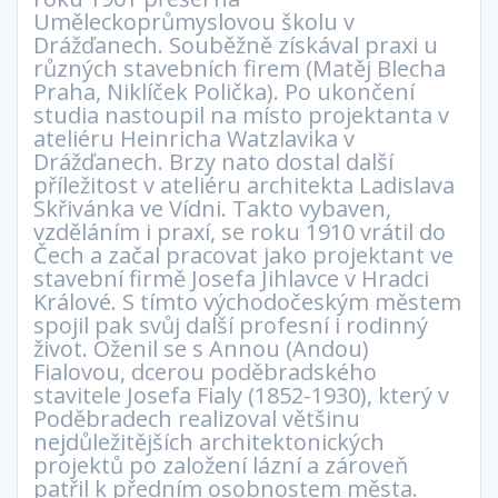
Uměleckoprůmyslovou školu v
Drážďanech. Souběžně získával praxi u
různých stavebních firem (Matěj Blecha
Praha, Niklíček Polička). Po ukončení
studia nastoupil na místo projektanta v
ateliéru Heinricha Watzlavika v
Drážďanech. Brzy nato dostal další
příležitost v ateliéru architekta Ladislava
Skřivánka ve Vídni. Takto vybaven,
vzděláním i praxí, se roku 1910 vrátil do
Čech a začal pracovat jako projektant ve
stavební firmě Josefa Jihlavce v Hradci
Králové. S tímto východočeským městem
spojil pak svůj další profesní i rodinný
život. Oženil se s Annou (Andou)
Fialovou, dcerou poděbradského
stavitele Josefa Fialy (1852-1930), který v
Poděbradech realizoval většinu
nejdůležitějších architektonických
projektů po založení lázní a zároveň
patřil k předním osobnostem města.