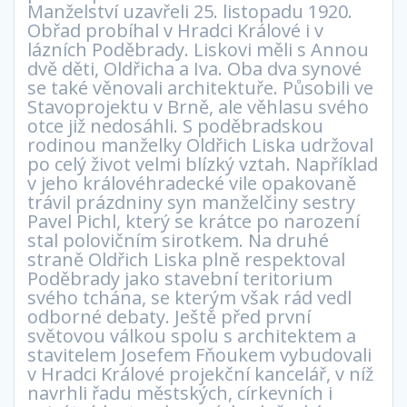
Manželství uzavřeli 25. listopadu 1920.
Obřad probíhal v Hradci Králové i v
lázních Poděbrady. Liskovi měli s Annou
dvě děti, Oldřicha a Iva. Oba dva synové
se také věnovali architektuře. Působili ve
Stavoprojektu v Brně, ale věhlasu svého
otce již nedosáhli. S poděbradskou
rodinou manželky Oldřich Liska udržoval
po celý život velmi blízký vztah. Například
v jeho královéhradecké vile opakovaně
trávil prázdniny syn manželčiny sestry
Pavel Pichl, který se krátce po narození
stal polovičním sirotkem. Na druhé
straně Oldřich Liska plně respektoval
Poděbrady jako stavební teritorium
svého tchána, se kterým však rád vedl
odborné debaty. Ještě před první
světovou válkou spolu s architektem a
stavitelem Josefem Fňoukem vybudovali
v Hradci Králové projekční kancelář, v níž
navrhli řadu městských, církevních i