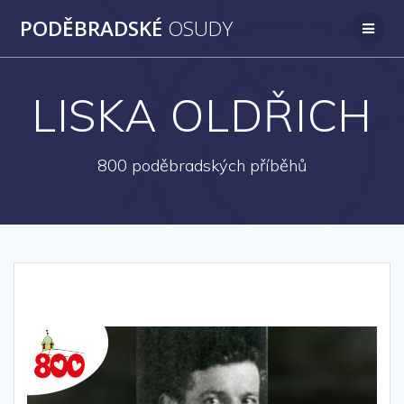
Přeskočit
PODĚBRADSKÉ
OSUDY
na
obsah
LISKA OLDŘICH
800 poděbradských příběhů