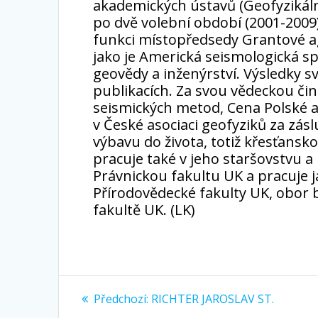
akademických ústavů (Geofyzikáln
po dvě volební období (2001-2009
funkci místopředsedy Grantové a
jako je Americká seismologická s
geovědy a inženýrství. Výsledky s
publikacích. Za svou vědeckou čin
seismických metod, Cena Polské 
v České asociaci geofyziků za zás
výbavu do života, totiž křesťans
pracuje také v jeho staršovstvu a 
Právnickou fakultu UK a pracuje j
Přírodovědecké fakulty UK, obor b
fakultě UK. (LK)
Navigace
Předchozí
Předchozí:
RICHTER JAROSLAV ST.
příspěvek: