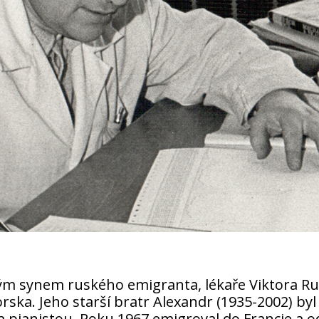
 synem ruského emigranta, lékaře Viktora Ruda
ska. Jeho starší bratr Alexandr (1935-2002) byl 
pianistou. Roku 1967 emigroval do Francie a od