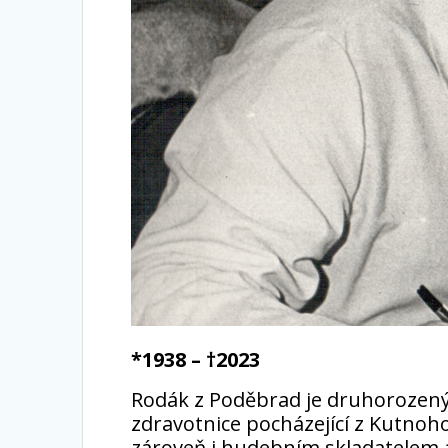
*1938 – †2023
Rodák z Poděbrad je druhorozeným
zdravotnice pocházející z Kutnohor
zároveň i hudebním skladatelem a 