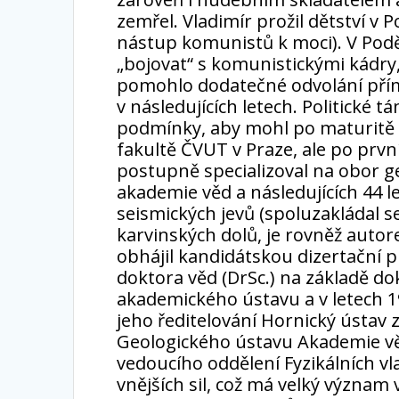
zemřel. Vladimír prožil dětství 
nástup komunistů k moci). V Podě
„bojovat“ s komunistickými kádry
pomohlo dodatečné odvolání přímo 
v následujících letech. Politické t
podmínky, aby mohl po maturitě 
fakultě ČVUT v Praze, ale po prvn
postupně specializoval na obor g
akademie věd a následujících 44 
seismických jevů (spoluzakládal 
karvinských dolů, je rovněž auto
obhájil kandidátskou dizertační pr
doktora věd (DrSc.) na základě do
akademického ústavu a v letech 19
jeho ředitelování Hornický ústav 
Geologického ústavu Akademie věd
vedoucího oddělení Fyzikálních v
vnějších sil, což má velký význam