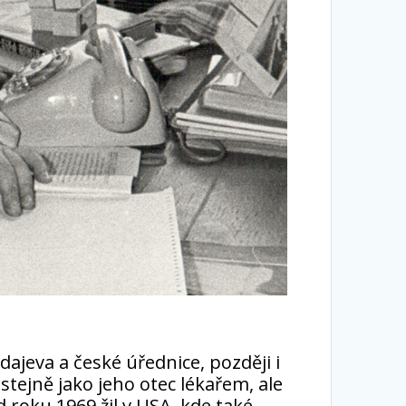
jeva a české úřednice, později i
stejně jako jeho otec lékařem, ale
 roku 1969 žil v USA, kde také