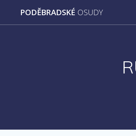
Přeskočit
PODĚBRADSKÉ
OSUDY
na
obsah
R