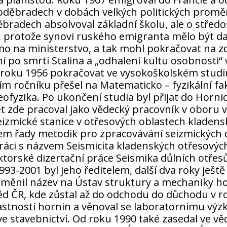
v Poděbradech v dobách velkých politických pro
bradech absolvoval základní školu, ale o střed
, protože synovi ruského emigranta mělo být da
na ministerstvo, a tak mohl pokračovat na zdejš
ání po smrti Stalina a „odhalení kultu osobnosti“ 
roku 1956 pokračovat ve vysokoškolském studiu.
ím ročníku přešel na Matematicko – fyzikální fak
eofyzika. Po ukončení studia byl přijat do Hor
let zde pracoval jako vědecký pracovník v oboru
seizmické stanice v otřesových oblastech kladen
rem řady metodik pro zpracovávání seizmických d
áci s názvem Seismicita kladenských otřesových o
ktorské dizertační práce Seismika důlních otřes
93-2001 byl jeho ředitelem, další dva roky ješt
změnil název na Ústav struktury a mechaniky ho
 ČR, kde zůstal až do odchodu do důchodu v ro
lastností hornin a věnoval se laboratornímu v
 ve stavebnictví. Od roku 1990 také zasedal ve v