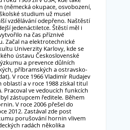
měn (německá okupace, osvobození,
oškolské studium už musel
lší vzdělávání odepřeno. Naštěstí
í jedenáctiletce. Štěstí měl i
vytvořilo na čas příznivé
 Začal na elektrotechnické
ultu Univerzity Karlovy, kde se
nického ústavu Československé
 výzkumu a prevence důlních
ských, příbramských a ostravsko-
at). V roce 1966 Vladimír Rudajev
blastí a v roce 1988 získal titul
ů. Pracoval ve vedoucích funkcích
ě byl zástupcem ředitele. Během
rnin. V roce 2006 přešel do
ce 2012. Zastával zde post
ýzkumu porušování hornin vlivem
ědeckých radách několika