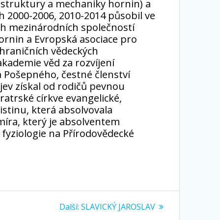
 struktury a mechaniky hornin) a
h 2000-2006, 2010-2014 působil ve
ch mezinárodních společností
ornin a Evropská asociace pro
zahraničních vědeckých
akademie věd za rozvíjení
 Pošepného, čestné členství
ajev získal od rodičů pevnou
atrské církve evangelické,
ristinu, která absolvovala
míra, který je absolventem
 fyziologie na Přírodovědecké
Další
Další:
SLAVICKÝ JAROSLAV
příspěvek: