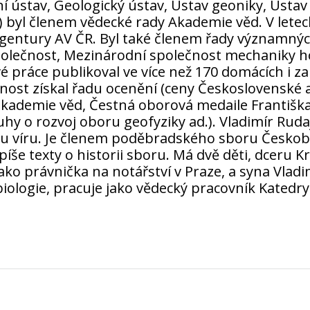
í ústav, Geologický ústav, Ústav geoniky, Ústav
) byl členem vědecké rady Akademie věd. V letec
gentury AV ČR. Byl také členem řady významný
polečnost, Mezinárodní společnost mechaniky h
vé práce publikoval ve více než 170 domácích i 
nost získal řadu ocenění (ceny Československé 
akademie věd, Čestná oborová medaile Františka
luhy o rozvoj oboru geofyziky ad.). Vladimír Rud
kou víru. Je členem poděbradského sboru Českobr
píše texty o historii sboru. Má dvě děti, dceru K
ako právnička na notářství v Praze, a syna Vladi
iologie, pracuje jako vědecký pracovník Katedry