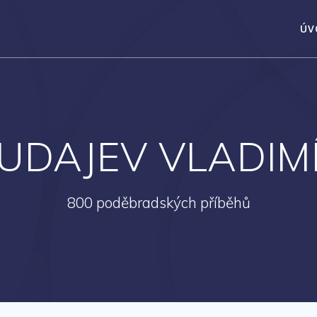
ÚV
UDAJEV VLADIM
800 poděbradských příběhů