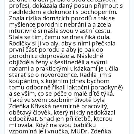
profesi, dokázala daný posun přijmout s
nadhledem a dokonce i s pochopením.
Znala rizika domácích porodů a tak se
myšlence porodnic nebránila a zcela
intuitivně si našla svou vlastní cestu.
Stala se tím, čemu se dnes říká dula.
Rodičky si ji volaly, aby s nimi přečkala
první část porodu a aby je pak do
porodnice doprovázela. Následně
objížděla ženy v šestinedělí a svými
radami a praktickými ukázkami je učila
starat se o novorozence. Radila jim s
koupáním, s kojením (dnes bychom
tomu odborně říkali laktační poradkyně)
a se vším, co se péče o malé dítě týká.
Také ve svém osobním životě byla
Zdeňka Křivská nesmírně pracovitý,
obětavý člověk, který nikdy nedokázal
odpočívat. Snad jen při četbě, kterou
milovala. Když na svou babičku
vzpomíná její vnučka, MUDr. Zdeňka