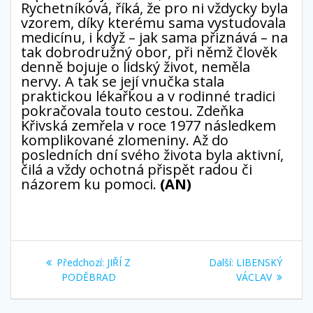
Rychetníková, říká, že pro ni vždycky byla
vzorem, díky kterému sama vystudovala
medicínu, i když – jak sama přiznává – na
tak dobrodružný obor, při němž člověk
denně bojuje o lidský život, neměla
nervy. A tak se její vnučka stala
praktickou lékařkou a v rodinné tradici
pokračovala touto cestou. Zdeňka
Křivská zemřela v roce 1977 následkem
komplikované zlomeniny. Až do
posledních dní svého života byla aktivní,
čilá a vždy ochotná přispět radou či
názorem ku pomoci.
(AN)
Navigace
Předchozí
Další
Předchozí:
JIŘÍ Z
Další:
LIBENSKÝ
pro
příspěvek:
příspěvek:
PODĚBRAD
VÁCLAV