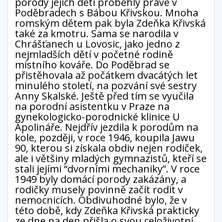
porody jejich dětí proběhly právě v
Poděbradech s Bábou Křivskou. Mnoha
romským dětem pak byla Zdeňka Křivská
také za kmotru. Sama se narodila v
Chrášťanech u Lovosic, jako jedno z
nejmladších dětí v početné rodině
místního kováře. Do Poděbrad se
přistěhovala až počátkem dvacátých let
minulého století, na pozvání své sestry
Anny Skalské. Ještě před tím se vyučila
na porodní asistentku v Praze na
gynekologicko-porodnické klinice U
Apolináře. Nejdřív jezdila k porodům na
kole, později, v roce 1946, koupila Jawu
90, kterou si získala obdiv nejen rodiček,
ale i většiny mladých gymnazistů, kteří se
stali jejími “dvorními mechaniky”. V roce
1949 byly domácí porody zakázány, a
rodičky musely povinně začít rodit v
nemocnicích. Obdivuhodné bylo, že v
této době, kdy Zdeňka Křivská prakticky
ze dne na den přišla o svou celoživotní