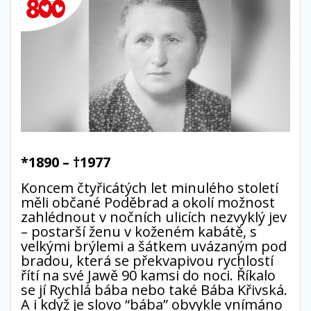
*1890 – †1977
Koncem čtyřicátých let minulého století
měli občané Poděbrad a okolí možnost
zahlédnout v nočních ulicích nezvyklý jev
– postarší ženu v koženém kabátě, s
velkými brýlemi a šátkem uvázaným pod
bradou, která se překvapivou rychlostí
řítí na své Jawě 90 kamsi do noci. Říkalo
se jí Rychlá bába nebo také Bába Křivská.
A i když je slovo “bába” obvykle vnímáno