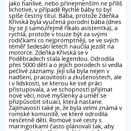
jako hanlivé, nebo přinejmenším ne příliš
lichotivé, v případě Rychlé báby to byl
spíše čestný titul. Bába, protože Zdeňka
Křivská byla vyučená porodní bába (dnes
by se jí samozřejmě říkalo asistentka), a
rychlá, protože v touze být za svými
rodičkami co nejpromptněji, se ve svých
téměř šedesáti letech naučila jezdit na
motorce. Zdeňka Křivská se v
Poděbradech stala legendou. Odrodila
přes 5000 dětí a o jejich porodech si vedla
pečlivé záznamy. Její síla byla nejen v
nadšení, pracovitosti a zkušenostech, ale
i v lidskosti, se kterou ke své práci
přistupovala, a ve schopnosti přijímat
nové věci, nové myšlenky a umět se
přizpůsobit situaci, která nastane.
Zajímavostí také je, že byla velmi známá v
romské komunitě, ve které odrodila
nesčetně dětí. Romové své cesty s
maringotkami často plánovali tak, aby