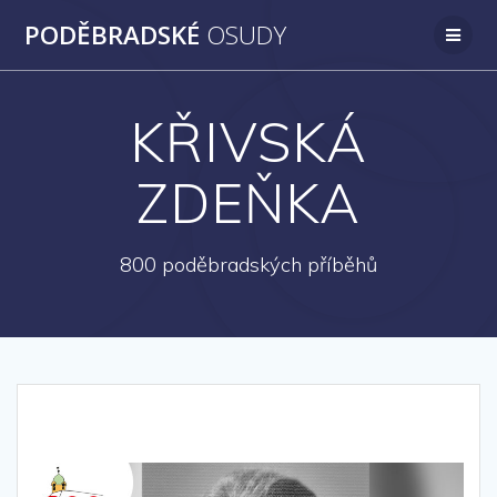
Přeskočit
PODĚBRADSKÉ
OSUDY
na
obsah
KŘIVSKÁ
ZDEŇKA
800 poděbradských příběhů